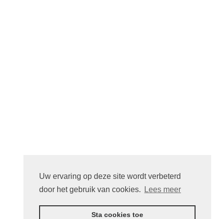
Details winkel
Winkelmandje
LINKS
Menu's
INFORMATIE
Algemene Voorwaarden
Cookies
Privacy Verklaring
Uw ervaring op deze site wordt verbeterd
CONTACT
door het gebruik van cookies.
Lees meer
bestellingen@cassoulet.be
Sta cookies toe
0465 09 98 62